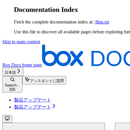
Documentation Index
Fetch the complete documentation index at:
/llms.txt
Use this file to discover all available pages before exploring fur
Skip to main content
Box Docs
home page
日本語
アシスタントに質問
Search...
⌘
K
製品アップデート
製品アップデート