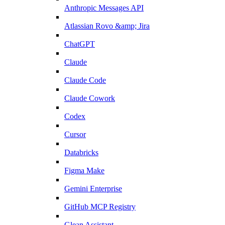
Anthropic Messages API
Atlassian Rovo &amp; Jira
ChatGPT
Claude
Claude Code
Claude Cowork
Codex
Cursor
Databricks
Figma Make
Gemini Enterprise
GitHub MCP Registry
Glean Assistant