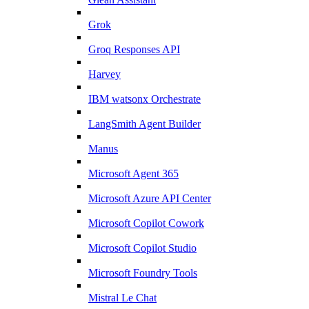
Grok
Groq Responses API
Harvey
IBM watsonx Orchestrate
LangSmith Agent Builder
Manus
Microsoft Agent 365
Microsoft Azure API Center
Microsoft Copilot Cowork
Microsoft Copilot Studio
Microsoft Foundry Tools
Mistral Le Chat