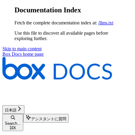
Documentation Index
Fetch the complete documentation index at:
/llms.txt
Use this file to discover all available pages before
exploring further.
Skip to main content
Box Docs
home page
日本語
アシスタントに質問
Search...
⌘
K