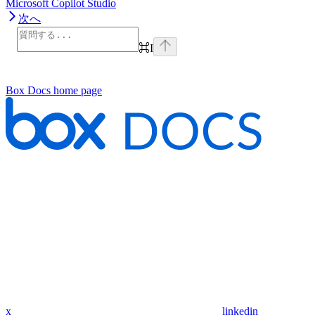
Microsoft Copilot Studio
次へ
⌘
I
Box Docs
home page
x
linkedin