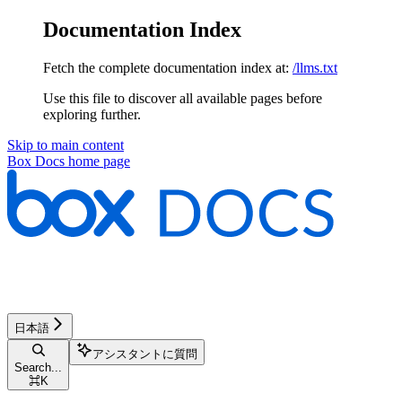
Documentation Index
Fetch the complete documentation index at:
/llms.txt
Use this file to discover all available pages before
exploring further.
Skip to main content
Box Docs
home page
日本語
アシスタントに質問
Search...
⌘
K