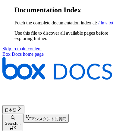
Documentation Index
Fetch the complete documentation index at:
/llms.txt
Use this file to discover all available pages before
exploring further.
Skip to main content
Box Docs
home page
日本語
アシスタントに質問
Search...
⌘
K