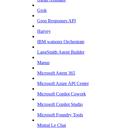
Grok
Groq Responses API
Harvey
IBM watsonx Orchestrate
LangSmith Agent Builder
Manus
Microsoft Agent 365
Microsoft Azure API Center
Microsoft Copilot Cowork
Microsoft Copilot Studio
Microsoft Foundry Tools
Mistral Le Chat