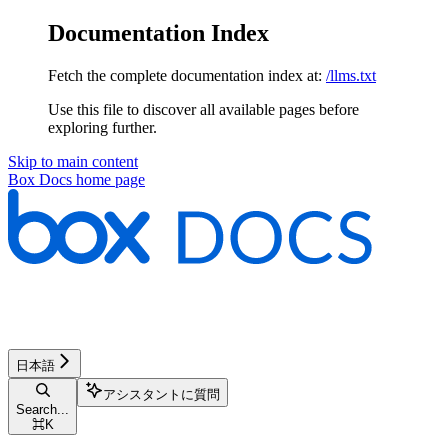
Documentation Index
Fetch the complete documentation index at:
/llms.txt
Use this file to discover all available pages before
exploring further.
Skip to main content
Box Docs
home page
日本語
アシスタントに質問
Search...
⌘
K