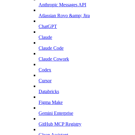
Anthropic Messages API
Atlassian Rovo &amp; Jira
ChatGPT
Claude
Claude Code
Claude Cowork
Codex
Cursor
Databricks
Figma Make
Gemini Enterprise
GitHub MCP Registry
Glean Assistant