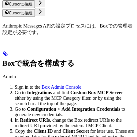
Cursorに接続
Cursorに接続
Anthropic Messages APIの設定プロセスには、Boxでの管理者
設定が必要です。
Boxで統合を構成する
Admin
Sign in to the
Box Admin Console
.
Go to
Integrations
and find
Custom Box MCP Server
either by using the MCP Category filter, or by using the
search bar at the top of the page.
Go to
Configuration
>
Add Integration Credentials
to
generate new credentials.
In
Redirect URIs
, change the Box redirect URIs to the
redirect URI provided by the external MCP Client.
Copy the
Client ID
and
Client Secret
for later use. These are
required later for the external MCP Client to authorize the