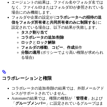
エージェントの結果は、ファイル名やフォルダ名では
なく、ファイルIDまたはフォルダIDが参照されている
場合にのみ機能します。
フォルダや企業の設定が [
コラボレータへの招待の送
信をフォルダ所有者と共同所有者のみに制限する
] に
設定されている場合は、以下の結果が失敗します。
タスク割り当て
コラボレータの追加/削除
ロック
と
ロック解除
フォルダの移動
、
コピー
、
作成
操作
分類の適用
(ポリシーでより高い権限が求められ
る場合)
コラボレーションと権限
コラボレータの追加/削除の結果では、外部メールアド
レスがサポートされていません。
Automateの結果では、権限の種類が「
管理者
」および
「
グループメンバー
」に設定されているグループはま