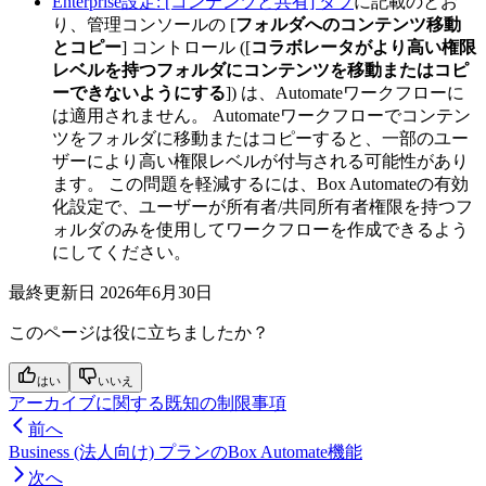
Enterprise設定: [コンテンツと共有] タブ
に記載のとお
り、管理コンソールの [
フォルダへのコンテンツ移動
とコピー
] コントロール ([
コラボレータがより高い権限
レベルを持つフォルダにコンテンツを移動またはコピ
ーできないようにする
]) は、Automateワークフローに
は適用されません。 Automateワークフローでコンテン
ツをフォルダに移動またはコピーすると、一部のユー
ザーにより高い権限レベルが付与される可能性があり
ます。 この問題を軽減するには、Box Automateの有効
化設定で、ユーザーが所有者/共同所有者権限を持つフ
ォルダのみを使用してワークフローを作成できるよう
にしてください。
最終更新日
2026年6月30日
このページは役に立ちましたか？
はい
いいえ
アーカイブに関する既知の制限事項
前へ
Business (法人向け) プランのBox Automate機能
次へ