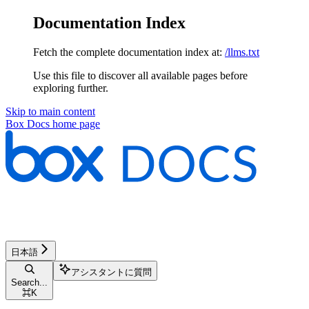
Documentation Index
Fetch the complete documentation index at:
/llms.txt
Use this file to discover all available pages before
exploring further.
Skip to main content
Box Docs
home page
日本語
アシスタントに質問
Search...
⌘
K