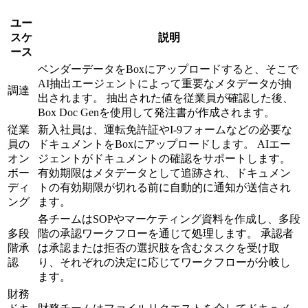
ユー
スケ
説明
ース
ベンダーデータをBoxにアップロードすると、そこで
AI抽出エージェントによって重要なメタデータが抽
調達
出されます。 抽出された値を従業員が確認した後、
Box Doc Genを使用して発注書が作成されます。
従業
新入社員は、運転免許証やI-9フォームなどの必要な
員の
ドキュメントをBoxにアップロードします。 AIエー
オン
ジェントがドキュメントの確認をサポートします。
ボー
有効期限はメタデータとして追跡され、ドキュメン
ディ
トの有効期限が切れる前に自動的に通知が送信され
ング
ます。
各チームはSOPやマーケティング資料を作成し、多段
多段
階の承認ワークフローを通じて処理します。 承認者
階承
は承認または拒否の選択肢を含むタスクを受け取
認
り、それぞれの決定に応じてワークフローが分岐し
ます。
財務