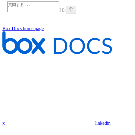
⌘
I
Box Docs
home page
x
linkedin