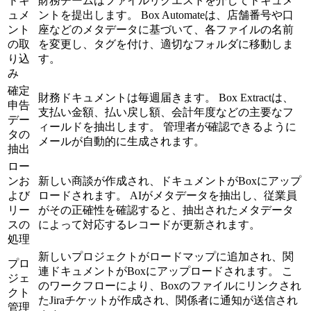
ドキ
財務チームはファイルリクエストを介してドキュメ
ュメ
ントを提出します。 Box Automateは、店舗番号や口
ント
座などのメタデータに基づいて、各ファイルの名前
の取
を変更し、タグを付け、適切なフォルダに移動しま
り込
す。
み
確定
財務ドキュメントは毎週届きます。 Box Extractは、
申告
支払い金額、払い戻し額、会計年度などの主要なフ
デー
ィールドを抽出します。 管理者が確認できるように
タの
メールが自動的に生成されます。
抽出
ロー
ンお
新しい商談が作成され、ドキュメントがBoxにアップ
よび
ロードされます。 AIがメタデータを抽出し、従業員
リー
がその正確性を確認すると、抽出されたメタデータ
スの
によって対応するレコードが更新されます。
処理
新しいプロジェクトがロードマップに追加され、関
プロ
連ドキュメントがBoxにアップロードされます。 こ
ジェ
のワークフローにより、Boxのファイルにリンクされ
クト
たJiraチケットが作成され、関係者に通知が送信され
管理