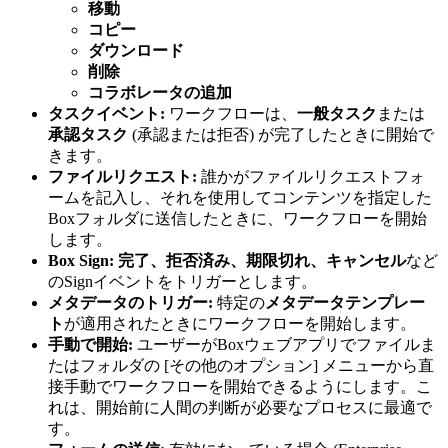
移動
コピー
ダウンロード
削除
コラボレータの追加
タスクイベント:
ワークフローは、
一般タスク
または
承認タスク
(承認または拒否) が完了したときに開始で
きます。
ファイルリクエスト:
誰かがファイルリクエストフォ
ームを記入し、それを使用してコンテンツを指定した
Boxフォルダに送信したときに、ワークフローを開始
します。
Box Sign:
完了、拒否済み、期限切れ、キャンセル
など
のSignイベントをトリガーとします。
メタデータのトリガー:
特定の
メタデータテンプレー
ト
が適用されたときにワークフローを開始します。
手動で開始:
ユーザーがBoxウェブアプリでファイルま
たはフォルダの [その他のオプション] メニューから直
接手動でワークフローを開始できるようにします。こ
れは、開始前に人間の判断が必要なプロセスに最適で
す。