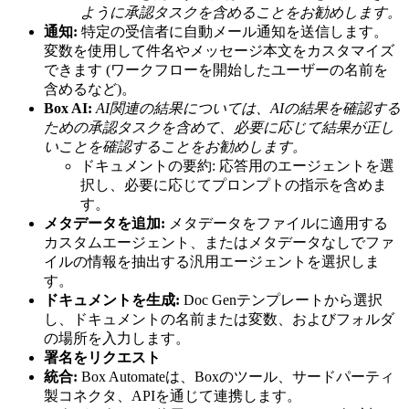
ように承認タスクを含めることをお勧めします。
通知:
特定の受信者に自動メール通知を送信します。
変数を使用して件名やメッセージ本文をカスタマイズ
できます (ワークフローを開始したユーザーの名前を
含めるなど)。
Box AI:
AI関連の結果については、AIの結果を確認する
ための承認タスクを含めて、必要に応じて結果が正し
いことを確認することをお勧めします。
ドキュメントの要約: 応答用のエージェントを選
択し、必要に応じてプロンプトの指示を含めま
す。
メタデータを追加:
メタデータをファイルに適用する
カスタムエージェント、またはメタデータなしでファ
イルの情報を抽出する汎用エージェントを選択しま
す。
ドキュメントを生成:
Doc Genテンプレートから選択
し、ドキュメントの名前または変数、およびフォルダ
の場所を入力します。
署名をリクエスト
統合:
Box Automateは、Boxのツール、サードパーティ
製コネクタ、APIを通じて連携します。