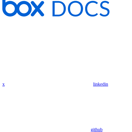
x
linkedin
github