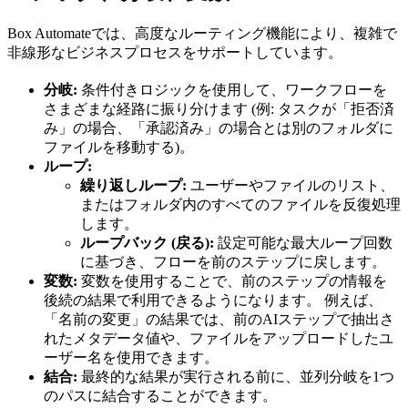
Box Automateでは、高度なルーティング機能により、複雑で
非線形なビジネスプロセスをサポートしています。
分岐:
条件付きロジックを使用して、ワークフローを
さまざまな経路に振り分けます (例: タスクが「拒否済
み」の場合、「承認済み」の場合とは別のフォルダに
ファイルを移動する)。
ループ:
繰り返しループ:
ユーザーやファイルのリスト、
またはフォルダ内のすべてのファイルを反復処理
します。
ループバック (戻る):
設定可能な最大ループ回数
に基づき、フローを前のステップに戻します。
変数:
変数を使用することで、前のステップの情報を
後続の結果で利用できるようになります。 例えば、
「名前の変更」の結果では、前のAIステップで抽出さ
れたメタデータ値や、ファイルをアップロードしたユ
ーザー名を使用できます。
結合:
最終的な結果が実行される前に、並列分岐を1つ
のパスに結合することができます。