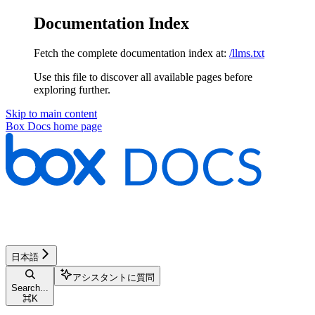
Documentation Index
Fetch the complete documentation index at:
/llms.txt
Use this file to discover all available pages before
exploring further.
Skip to main content
Box Docs
home page
日本語
アシスタントに質問
Search...
⌘
K