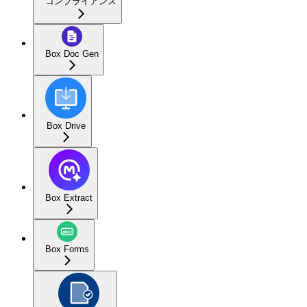
コンプライアンス
Box Doc Gen
Box Drive
Box Extract
Box Forms