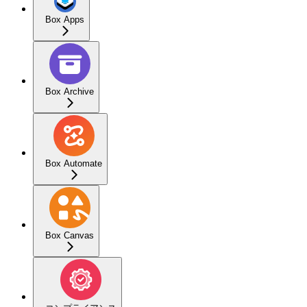
Box Apps
Box Archive
Box Automate
Box Canvas