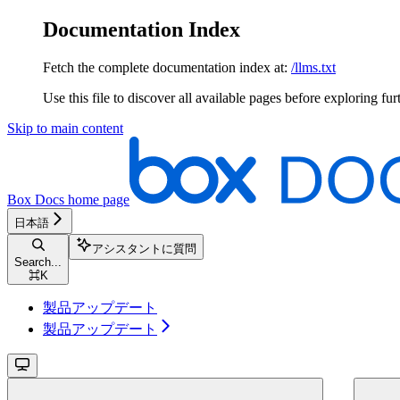
Documentation Index
Fetch the complete documentation index at:
/llms.txt
Use this file to discover all available pages before exploring fur
Skip to main content
Box Docs
home page
日本語
アシスタントに質問
Search...
⌘
K
製品アップデート
製品アップデート