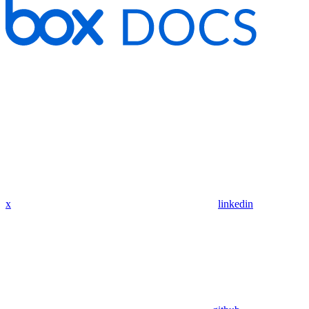
x
linkedin