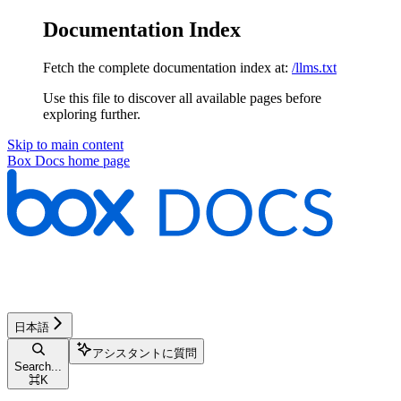
Documentation Index
Fetch the complete documentation index at:
/llms.txt
Use this file to discover all available pages before
exploring further.
Skip to main content
Box Docs
home page
日本語
アシスタントに質問
Search...
⌘
K