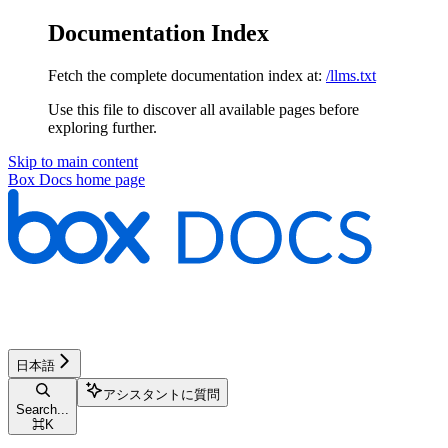
Documentation Index
Fetch the complete documentation index at:
/llms.txt
Use this file to discover all available pages before
exploring further.
Skip to main content
Box Docs
home page
日本語
アシスタントに質問
Search...
⌘
K