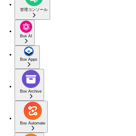
管理コンソール
Box AI
Box Apps
Box Archive
Box Automate