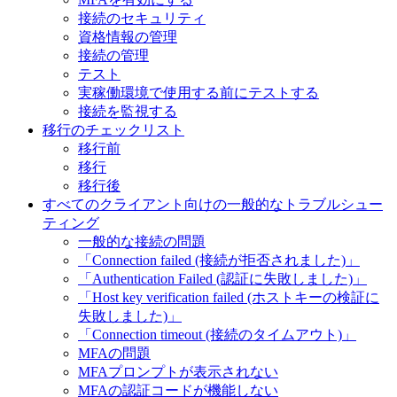
接続のセキュリティ
資格情報の管理
接続の管理
テスト
実稼働環境で使用する前にテストする
接続を監視する
移行のチェックリスト
移行前
移行
移行後
すべてのクライアント向けの一般的なトラブルシュー
ティング
一般的な接続の問題
「Connection failed (接続が拒否されました)」
「Authentication Failed (認証に失敗しました)」
「Host key verification failed (ホストキーの検証に
失敗しました)」
「Connection timeout (接続のタイムアウト)」
MFAの問題
MFAプロンプトが表示されない
MFAの認証コードが機能しない