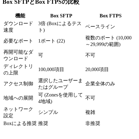
Box SFTPとBox FTPSの比較
機能
Box SFTP
Box FTPS
ダウンロード
3倍 (Boxによるテス
ベースライン
速度
ト)
複数のポート (10,000
必要なポート
1ポート (22)
～29,999の範囲)
再開可能なダ
可
不可
ウンロード
ディレクトリ
100,000項目
20,000項目
の上限
選択したユーザーま
アクセス制御
企業全体のみ
たはグループ
可 (Zonesを使用して
地域への展開
不可
4地域)
ネットワーク
シンプル
複雑
設定
Boxによる推奨
推奨
非推奨