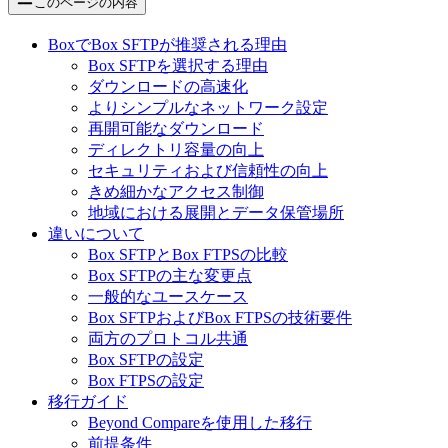
このページの内容
BoxでBox SFTPが推奨される理由
Box SFTPを選択する理由
ダウンロードの高速化
よりシンプルなネットワーク設定
再開可能なダウンロード
ディレクトリ容量の向上
セキュリティおよび信頼性の向上
きめ細かなアクセス制御
地域における展開とデータ保管場所
違いについて
Box SFTPとBox FTPSの比較
Box SFTPの主な変更点
一般的なユースケース
Box SFTPおよびBox FTPSの技術要件
両方のプロトコル共通
Box SFTPの設定
Box FTPSの設定
移行ガイド
Beyond Compareを使用した移行
前提条件