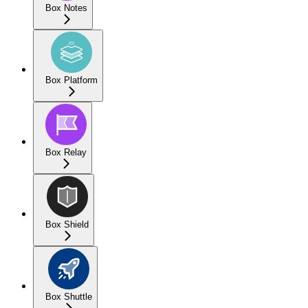
Box Notes
Box Platform
Box Relay
Box Shield
Box Shuttle