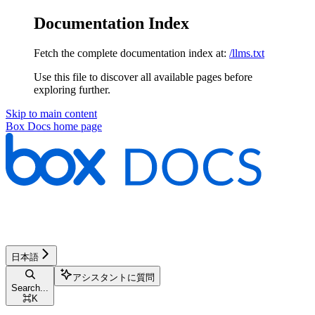
Documentation Index
Fetch the complete documentation index at:
/llms.txt
Use this file to discover all available pages before
exploring further.
Skip to main content
Box Docs
home page
日本語
アシスタントに質問
Search...
⌘
K