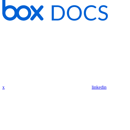
x
linkedin