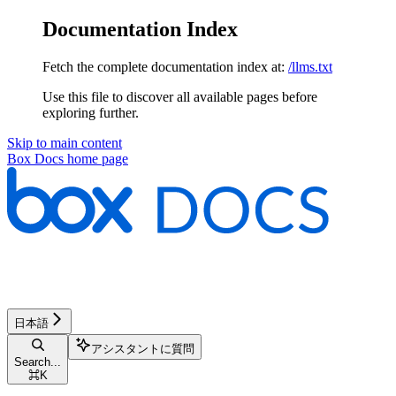
Documentation Index
Fetch the complete documentation index at:
/llms.txt
Use this file to discover all available pages before
exploring further.
Skip to main content
Box Docs
home page
日本語
アシスタントに質問
Search...
⌘
K