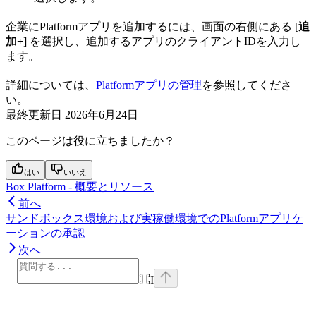
企業にPlatformアプリを追加するには、画面の右側にある [
追
加+
] を選択し、追加するアプリのクライアントIDを入力し
ます。
詳細については、
Platformアプリの管理
を参照してくださ
い。
最終更新日
2026年6月24日
このページは役に立ちましたか？
はい
いいえ
Box Platform - 概要とリソース
前へ
サンドボックス環境および実稼働環境でのPlatformアプリケ
ーションの承認
次へ
⌘
I